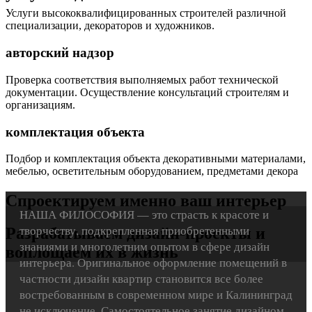
Услуги высококвалифицированных строителей различной
специализации, декораторов и художников.
авторский надзор
Проверка соответствия выполняемых работ технической
документации. Осуществление консультаций строителям и
организациям.
комплектация объекта
Подбор и комплектация объекта декоративными материалами,
мебелью, осветительным оборудованием, предметами декора
Спроектируем именно ваш интерьер
НАША ФИЛОСОФИЯ — это страсть к красоте и
творчеству, подкрепленная приобретенными
Разрабатываем дизайн-проекты и
знаниями и многолетним опытом в сфере дизайн
воплощаем их в жизнь
интерьера. Оригинальное оформление помещений в
частности дизайн квартир становится все более
востребованным в современном мире и Калининград
не исключение. Самостоятельное занятие дизайном