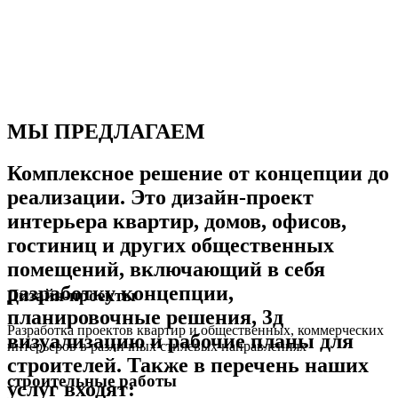
МЫ ПРЕДЛАГАЕМ
Комплексное решение от концепции до
реализации. Это дизайн-проект
интерьера квартир, домов, офисов,
гостиниц и других общественных
помещений, включающий в себя
разработку концепции,
Дизайн-проекты
планировочные решения, 3д
Разработка проектов квартир и общественных, коммерческих
визуализацию и рабочие планы для
интерьеров в различных стилевых направлениях
строителей. Также в перечень наших
строительные работы
услуг входят: