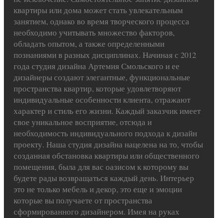
квартиры или дома может стать увлекательным
занятием, однако во время творческого процесса
необходимо учитывать множество факторов,
обладать опытом, а также определенными
познаниями в разных дисциплинах. Начиная с 2012
года студия дизайна Артемия Смольского и ее
дизайнеры создают элегантные, функциональные
пространства квартир, которые удовлетворяют
индивидуальные особенности клиента, отражают
характер и стиль его жизни. Каждый заказчик имеет
свое уникальное восприятие, отсюда и
необходимость индивидуального подхода к дизайн
проекту. Наша студия дизайна нацелена на то, чтобы
созданная обстановка квартиры или общественного
помещения, была для вас оазисом к которому вы
будете рады возвращаться каждый день. Интерьер
это не только мебель и декор, это еще и эмоции
которые вы получаете от пространства
сформированного дизайнером. Имея на руках