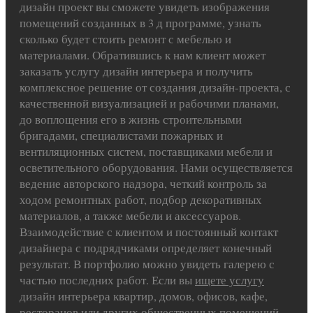
дизайн проект вы сможете увидеть изображения
помещений созданных в 3 д программе, узнать
сколько будет стоить ремонт с мебелью и
материалами. Обратившись к нам клиент может
заказать услугу дизайн интерьера и получить
комплексное решение от создания дизайн-проекта, с
качественной визуализацией и рабочими планами,
до воплощения его в жизнь строительными
бригадами, специалистами пожарных и
вентиляционных систем, поставщиками мебели и
осветительного оборудования. Нами осуществляется
ведение авторского надзора, четкий контроль за
ходом ремонтных работ, подбор декоративных
материалов, а также мебели и аксессуаров.
Взаимодействие с клиентом и постоянный контакт
дизайнера с подрядчиками определяет конечный
результат. В портфолио можно увидеть галерею с
частью последних работ. Если вы
ищете услугу
д
иза
йн
интерьера квартир, домов, офисов, кафе,
ресторанов или других общественных помещений